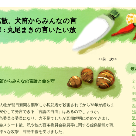
報拡散、犬笛からみんなの言
: 丸尾まきの言いたい放
<<前
次>>
最
犬笛からみんなの言論と命を守
全
会
削
誹
る人物が朝日新聞を襲撃し小尻記者が殺害されてから38年が経ちま
害
安心して発言できる「言論の自由」はあるのでしょうか。
討
第
条委員会委員になり、力不足でしたが真相解明に努めてきまし
全
会スタート後、私や他の百条委員会委員等に関する虚偽情報が流
丸
様々な攻撃、誹謗中傷を受けました。