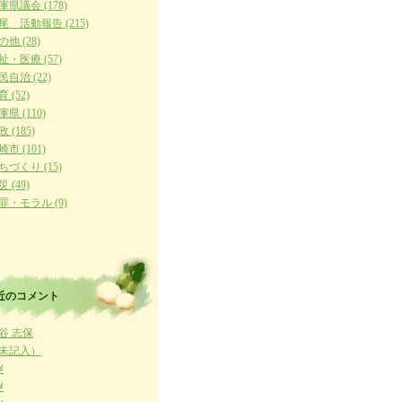
庫県議会 (178)
尾 活動報告 (215)
の他 (28)
祉・医療 (57)
民自治 (22)
 (52)
庫県 (110)
 (185)
崎市 (101)
ちづくり (15)
 (49)
罪・モラル (9)
近のコメント
谷 志保
未記入）
ﾒ
ﾒ