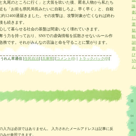
損
と丸尾のところに行く」と犬笛を吹いた後、匿名人物から私たち
論
近も「お前も県民局長みたいに自殺しろよ。早く早く」と、自殺
参
約12400通届きました。その攻撃は、攻撃対象が亡くなれば終わ
し
後も続きます。
選
心して暮らせる社会の基盤は間違いなく壊れていきます。
疑
奪う力を持っており、SNSでの虚偽情報を拡散させないルール作
観
急務です。それがみんなの言論と命を守ることに繋がります。
診
選
び
ほうれん草通信
[
住民自治
]
[
兵庫県
]
[
コメント(0)
｜
トラックバック(0)
]
S
ん
日
04
11
Lの入力は必須ではありません。 入力されたメールアドレスは記事に反
18
のみが参照できます。