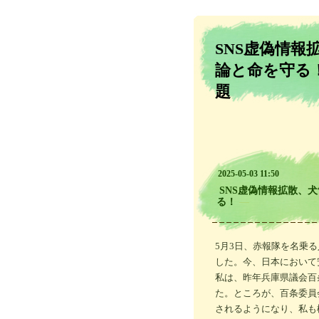
SNS虚偽情
論と命を守る！
題
2025-05-03 11:50
SNS虚偽情報拡散、
る！
―
5月3日、赤報隊を名乗
した。今、日本において
私は、昨年兵庫県議会百
た。ところが、百条委員
されるようになり、私も