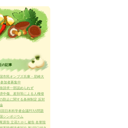
近の記事
国市民オンブズ兵庫・尼崎大
 参加者募集中
除請求一部認められず
謗中傷、差別等による人権侵
の防止に関する条例制定 反対
論
1回日本科学者会議PFAS問題
国シンポジウム
尾原告 立花たかし被告 名誉毀