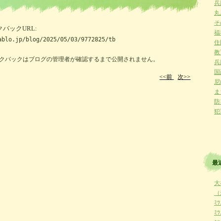
兵
丸
そ
バックURL:
福
ablo.jp/blog/2025/05/03/9772825/tb
住
教育
クバックはブログの管理者が確認するまで公開されません。
兵
国政
<<前
次>>
尼
ま
防災
犯
最
大
（
ﾐﾂ
ﾐﾂ