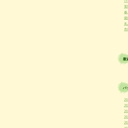
ﾐﾂ
実
春
柴
丸
市
最
バ
20
20
20
20
20