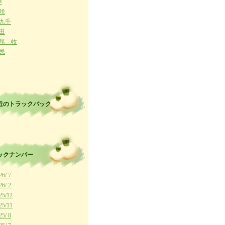
ﾒ
咲
九千
田
尾 牧
民
近のトラックバック
ックナンバー
26/ 7
26/ 2
25/12
25/11
25/ 8