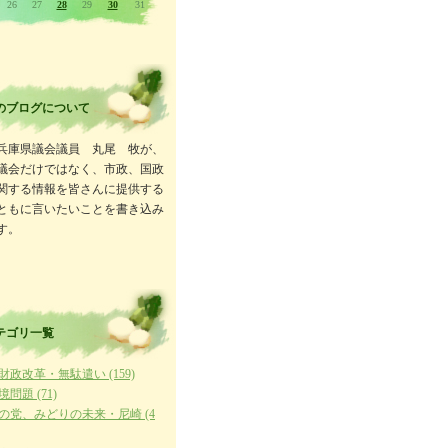
26
27
28
29
30
31
のブログについて
兵庫県議会議員 丸尾 牧が、
議会だけではなく、市政、国政
関する情報を皆さんに提供する
ともに言いたいことを書き込み
す。
テゴリ一覧
財政改革・無駄遣い (159)
境問題 (71)
の党、みどりの未来・尼崎 (4