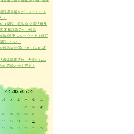
損害賠償請求訴訟 第1回口頭弁
議院議員選挙がスタートしま
た！
挙（県政）報告会 公選法違反
惑 不起訴処分のご報告
光協会HP スキーウェア提供打
問題について
挙報告会開催についてのお詫
NS虚偽情報拡散、犬笛からみ
なの言論と命を守る！
<<
2025/05
>>
月
火
水
木
金
土
01
02
03
05
06
07
08
09
10
12
13
14
15
16
17
19
20
21
22
23
24