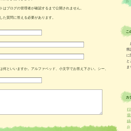
25
トはブログの管理者が確認するまで公開されません。
した質問に答える必要があります。
こ
県
に
と
:
ま
は何といいますか。アルファベッド、小文字でお答え下さい。シー、
カ
行
環
緑
4)