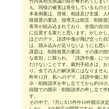
竹内英明元県議の命が奪われてしまい
も、同様の被害は発生しているものと
本条例案は、啓発、相談及び支援、人
除措置の要請、指導又は助言、削除措
表等が組み込まれており、全国の自治
に位置する案だと思います。がしかし
ほどのデマ、誹謗中傷が飛び交った自
は、踏み込みが足りないようにも思い
課題は、削除措置の要請、その後の指
な差別」に限られ、「誹謗中傷」につ
だけないことです。裁判手続きは、お
り、全ての人の解決策にはなりません
昨年12月、私へのデマ、誹謗中傷に
示・削除請求を申し立ててから約10カ
段階での開示・削除請求の申し立て件数
す。
その中で、7月にX15件中10件開示
しかし、Xの対応の問題ですが、約５