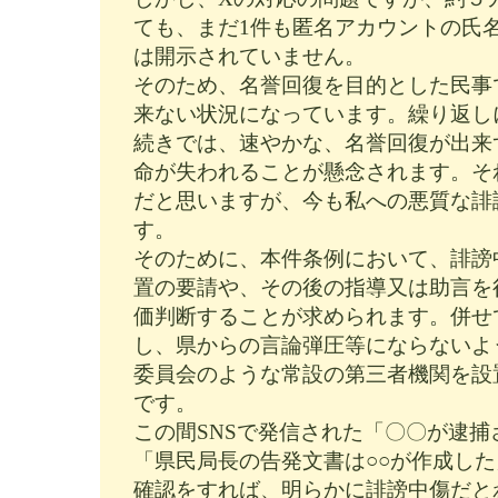
ても、まだ1件も匿名アカウントの氏
は開示されていません。
そのため、名誉回復を目的とした民事
来ない状況になっています。繰り返し
続きでは、速やかな、名誉回復が出来
命が失われることが懸念されます。そ
だと思いますが、今も私への悪質な誹
す。
そのために、本件条例において、誹謗
置の要請や、その後の指導又は助言を
価判断することが求められます。併せ
し、県からの言論弾圧等にならないよ
委員会のような常設の第三者機関を設
です。
この間SNSで発信された「〇〇が逮捕
「県民局長の告発文書は○○が作成し
確認をすれば、明らかに誹謗中傷だと